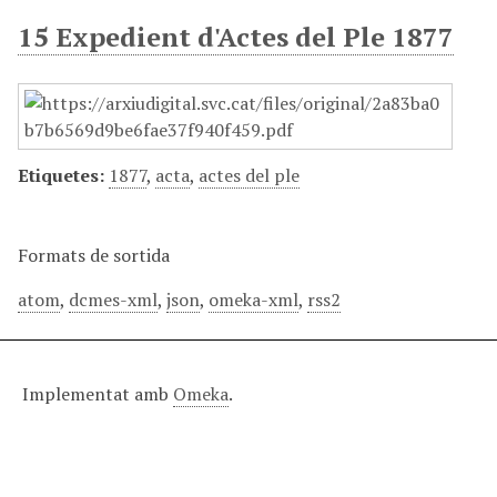
n
15 Expedient d'Actes del Ple 1877
c
i
p
a
l
Etiquetes:
1877
,
acta
,
actes del ple
Formats de sortida
atom
,
dcmes-xml
,
json
,
omeka-xml
,
rss2
Implementat amb
Omeka
.