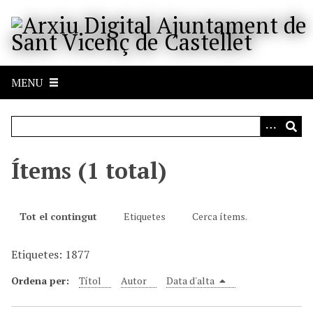
S
a
l
t
a
MENU
a
l
c
o
n
Ítems (1 total)
t
i
n
Tot el contingut
Etiquetes
Cerca ítems.
g
u
Etiquetes: 1877
t
p
Ordena per:
Títol
Autor
Data d'alta
r
i