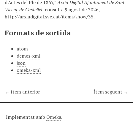
d'Actes del Ple de 1867,”
Arxiu Digital Ajuntament de Sant
Vicenç de Castellet
, consulta 9 agost de 2026,
http://arxiudigital.svc.cat/items/show/35
.
Formats de sortida
atom
dcmes-xml
json
omeka-xml
← ítem anterior
Ítem següent →
Implementat amb
Omeka
.