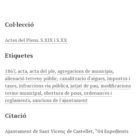
Col·lecció
Actes del Plens. S.XIX i S.XX
Etiquetes
1867
,
acta
,
acta del ple
,
agregacions de municipis
,
alienació terreny públic
,
canalitzacio d'aigues
,
impostos i
taxes
,
infraccions via pública
,
jutjat de pau
,
modificacions
terme municipal
,
obertura de pous
,
ordenances i
reglaments
,
sancions de l'ajuntament
Citació
Ajuntament de Sant Vicenç de Castellet, “04 Expedients