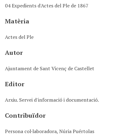
04 Expedients d'Actes del Ple de 1867
n
c
Matèria
i
p
a
Actes del Ple
l
Autor
Ajuntament de Sant Vicenç de Castellet
Editor
Arxiu. Servei d'informació i documentació.
Contribuïdor
Persona col·laboradora, Núria Puértolas