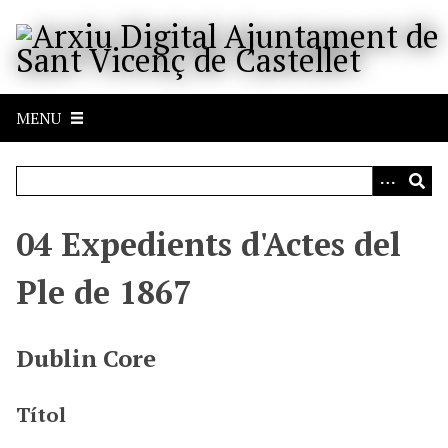
S
a
l
t
a
MENU
a
l
c
o
n
04 Expedients d'Actes del
t
i
Ple de 1867
n
g
u
Dublin Core
t
p
Títol
r
i